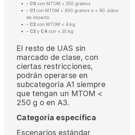
–
C0
con MTOM < 250 gramos
–
C1
con MTOM < 900 gramos o < 80 Julios
de impacto
–
C2
con MTOM < 4 kg
–
C3
y
C4
con < 25 kg
El resto de UAS sin
marcado de clase, con
ciertas restricciones,
podrán operarse en
subcategoría A1 siempre
que tengan un MTOM <
250 g o en A3.
Categoría específica
Escenarios estándar