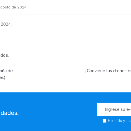
agosto de 2024
S 2024.
ados.
paña de
¡ Convierte tus drones e
es)
edades.
He leído y ac