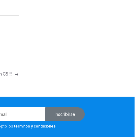
n C5 !!!
→
Inscribirse
epto los
términos y condiciones