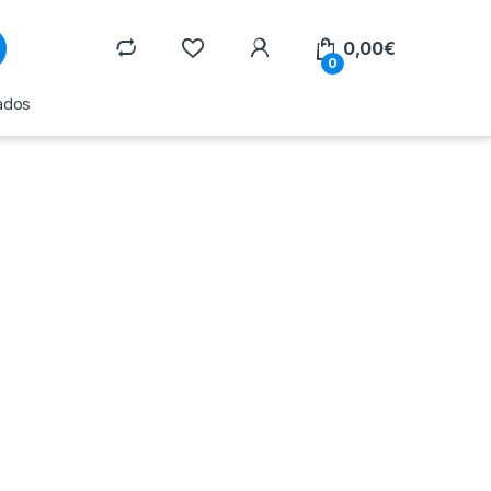
0,00
€
0
ados