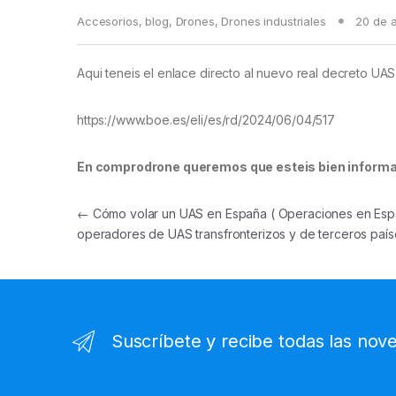
Accesorios
,
blog
,
Drones
,
Drones industriales
20 de 
Aqui teneis el enlace directo al nuevo real decreto UA
https://www.boe.es/eli/es/rd/2024/06/04/517
En comprodrone queremos que esteis bien inform
Navegación de entradas
←
Cómo volar un UAS en España ( Operaciones en Es
operadores de UAS transfronterizos y de terceros país
Suscríbete y recibe todas las nov