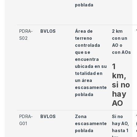
poblada
PDRA-
BVLOS
Área de
2 km
S02
terreno
con un
controlada
AO o
que se
con AOs
encuentra
1
ubicada en su
totalidad en
km,
un área
si no
escasamente
hay
poblada
AO
PDRA-
BVLOS
Zona
Si no
G01
escasamente
hay AO,
poblada
hasta 1