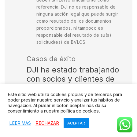
referencia. DJI no es responsable de
ninguna acción legal que pueda surgir
como resultado de los documentos
proporcionados, ni tampoco es
responsable del resultado de su(s)
solicitud(es) de BVLOS.
Casos de éxito
DJI ha estado trabajando
con socios y clientes de
todo el mundo para
Este sitio web utiliza cookies propias y de terceros para
ayudar a posibilitar la
poder prestar nuestro servicio y analizar tus hábitos de
adopción de soluciones
navegación. Al pulsar el botón aceptar nos da su
consentimiento a nuestra política de cookies.
Dock; a continuación se
pueden ver algunos
LEER MÁS
RECHAZAR
ACEPTAR
ejemplos: