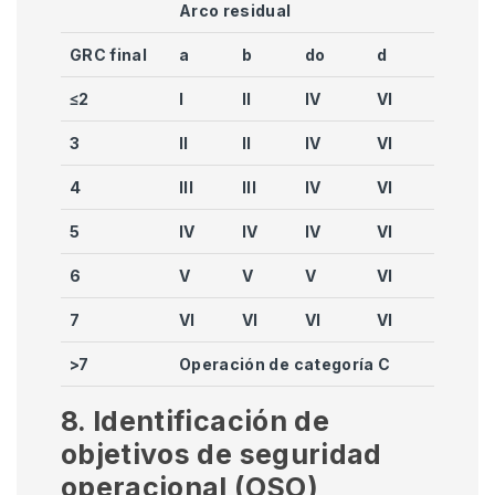
Arco residual
GRC final
a
b
do
d
≤2
I
II
IV
VI
3
II
II
IV
VI
4
III
III
IV
VI
5
IV
IV
IV
VI
6
V
V
V
VI
7
VI
VI
VI
VI
>7
Operación de categoría C
8. Identificación de
objetivos de seguridad
operacional (OSO)