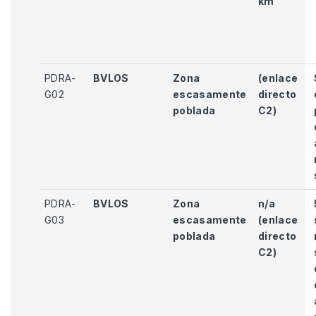
km
PDRA-
BVLOS
Zona
(enlace
G02
escasamente
directo
poblada
C2)
PDRA-
BVLOS
Zona
n/a
G03
escasamente
(enlace
poblada
directo
C2)