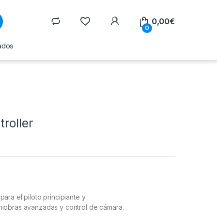
0,00
€
0
ados
roller
ara el piloto principiante y
niobras avanzadas y control de cámara.