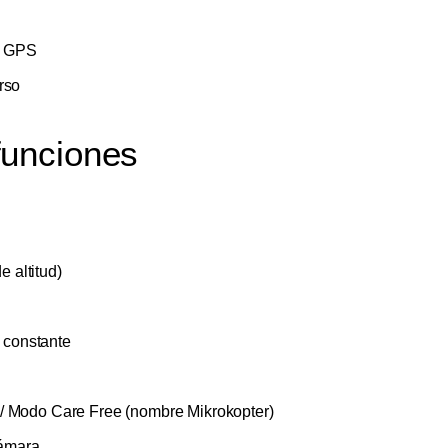
, GPS
rso
funciones
e altitud)
d constante
/ Modo Care Free (nombre Mikrokopter)
cámara