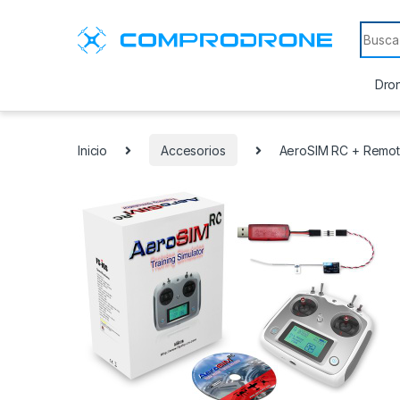
Search
Dron
Inicio
Accesorios
AeroSIM RC + Remote