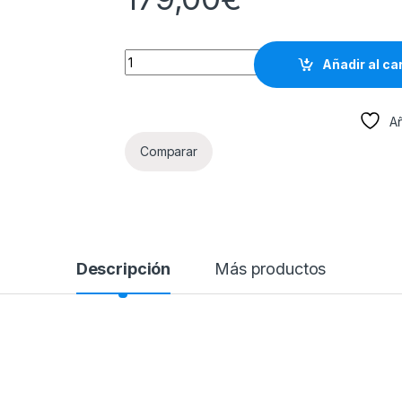
AeroSIM RC + Remote Controller quantity
Añadir al ca
Añ
Comparar
Descripción
Más productos