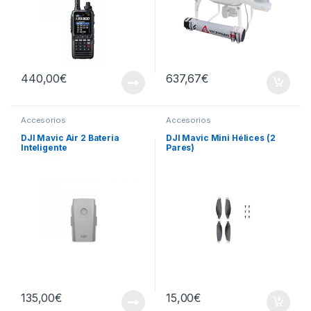
440,00
€
637,67
€
Accesorios
Accesorios
DJI Mavic Air 2 Bateria
DJI Mavic Mini Hélices (2
Inteligente
Pares)
135,00
€
15,00
€