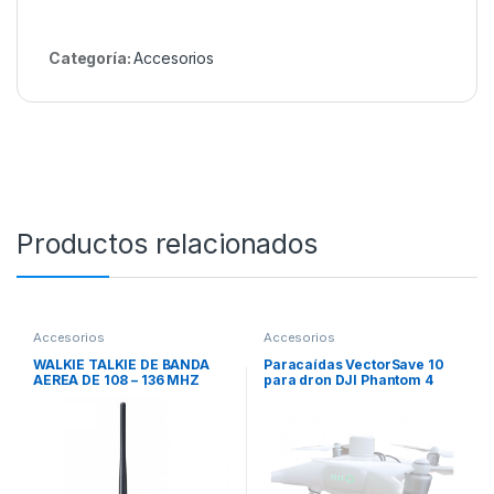
Categoría:
Accesorios
Productos relacionados
Accesorios
Accesorios
WALKIE TALKIE DE BANDA
Paracaídas VectorSave 10
AEREA DE 108 – 136 MHZ
para dron DJI Phantom 4
YAESU FTA-850L CON VOR,
RTK
ILS Y GPS