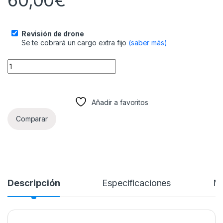
Revisión de drone
Se te cobrará un cargo extra fijo
(saber más)
Maletín de Transporte para Drone (2076) quantity
Añadir a favoritos
Comparar
Descripción
Especificaciones
Má