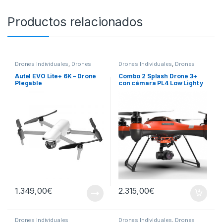
Productos relacionados
Drones Individuales
,
Drones
Drones Individuales
,
Drones
Profesionales
Profesionales
Autel EVO Lite+ 6K – Drone
Combo 2 Splash Drone 3+
Plegable
con cámara PL4 Low Light y
servo
1.349,00
€
2.315,00
€
Drones Individuales
Drones Individuales
,
Drones