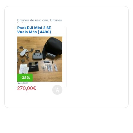
Drones de uso civil
,
Drones
Individuales
Pack DJI Mini 2 SE
Vuela Más ( 4490)
-
38%
439,00
€
270,00
€