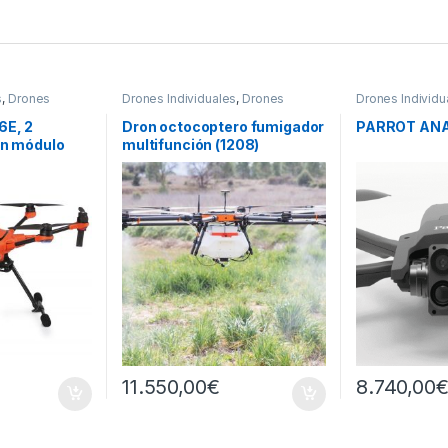
s
,
Drones
Drones Individuales
,
Drones
Drones Individu
Profesionales
,
Sin categorizar
Profesionales
6E, 2
Dron octocoptero fumigador
PARROT ANAF
on módulo
multifunción (1208)
11.550,00
€
8.740,00