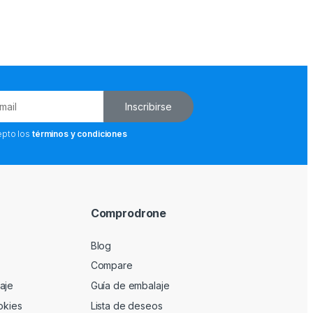
Inscribirse
epto los
términos y condiciones
Comprodrone
Blog
Compare
aje
Guía de embalaje
okies
Lista de deseos