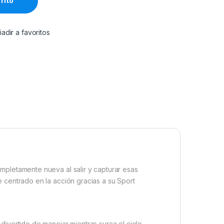
rrito
adir a favoritos
mpletamente nueva al salir y capturar esas
 centrado en la acción gracias a su Sport
ivertido de manejar mientras surca el cielo.