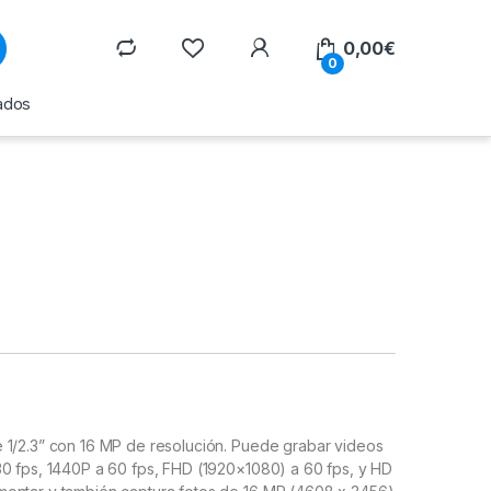
0,00
€
0
ados
 1/2.3” con 16 MP de resolución. Puede grabar videos
30 fps, 1440P a 60 fps, FHD (1920×1080) a 60 fps, y HD