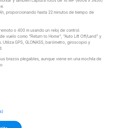
montar y también captura fotos de 16 MP (4608 x 3456)
e.
 mAh, proporcionando hasta 22 minutos de tiempo de
 remoto o 400 m usando un reloj de control.
s de vuelo como “Return to Home”, “Auto Lift Off/Land” y
. Utiliza GPS, GLONASS, barómetro, giroscopio y
d.
a sus brazos plegables, aunque viene en una mochila de
ño
s)