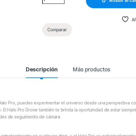
Añadir al ca
Añ
Comparar
Descripción
Más productos
l Halo Pro, puedes experimentar el universo desde una perspectiva co
 El Halo Pro Drone también te brinda la oportunidad de estar siempre
ades de seguimiento de cámara.
 entretenimiento en cualquier dron, y el Halo Pro es extremadamente d