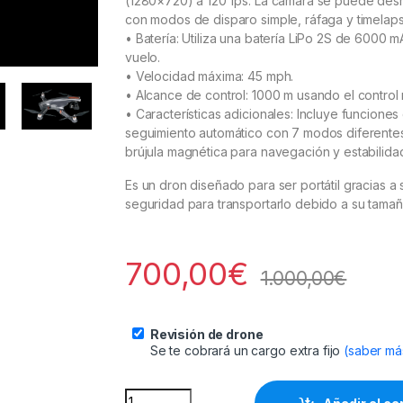
(1280×720) a 120 fps. La cámara se puede des
con modos de disparo simple, ráfaga y timelaps
• Batería: Utiliza una batería LiPo 2S de 6000
vuelo.
• Velocidad máxima: 45 mph.
• Alcance de control: 1000 m usando el control
• Características adicionales: Incluye funcione
seguimiento automático con 7 modos diferentes
brújula magnética para navegación y estabilida
Es un dron diseñado para ser portátil gracias 
seguridad para transportarlo debido a su tama
700,00
€
1.000,00
€
Revisión de drone
Se te cobrará un cargo extra fijo
(saber má
HALO PRO Drone (5452) quantity