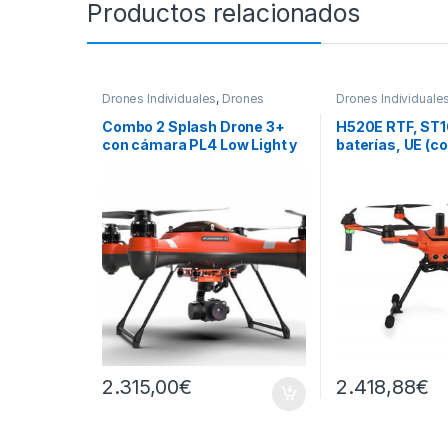
Productos relacionados
Drones Individuales
,
Drones
Drones Individuale
Profesionales
Profesionales
Combo 2 Splash Drone 3+
H520E RTF, ST1
con cámara PL4 Low Light y
baterías, UE (c
servo
OFDM)
2.315,00
€
2.418,88
€