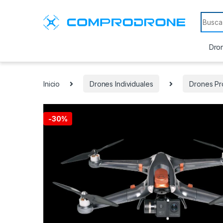
Search
Dron
Inicio
Drones Individuales
Drones Pr
-
30%