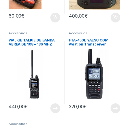
60,00
€
400,00
€
Accesorios
Accesorios
WALKIE TALKIE DE BANDA
FTA-450L YAESU COM
AEREA DE 108 – 136 MHZ
Aviation Transceiver
YAESU FTA-850L CON VOR,
ILS Y GPS
440,00
€
320,00
€
Accesorios