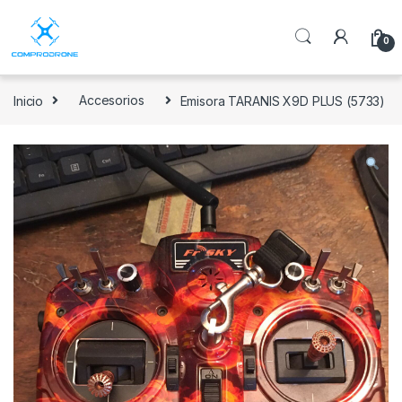
0
Inicio
Accesorios
Emisora TARANIS X9D PLUS (5733)