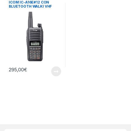
ICOM IC-A16E#12 CON
BLUETOOTH WALKI VHF
BANDA AEREA IP67, 6 W,
CON 8,33 Y 25 KHZ,…
295,00
€