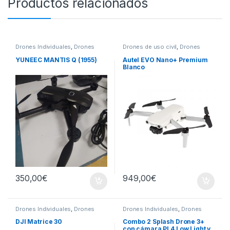
Productos relacionados
Drones Individuales
,
Drones
Drones de uso civil
,
Drones
Profesionales
Individuales
YUNEEC MANTIS Q (1955)
Autel EVO Nano+ Premium
Blanco
350,00
€
949,00
€
Drones Individuales
,
Drones
Drones Individuales
,
Drones
Profesionales
Profesionales
DJI Matrice 30
Combo 2 Splash Drone 3+
con cámara PL4 Low Light y