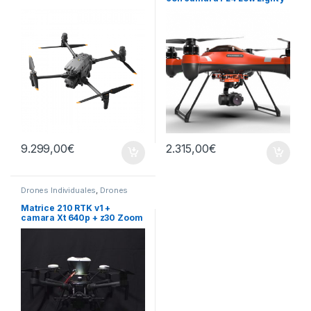
servo
9.299,00
€
2.315,00
€
Drones Individuales
,
Drones
Profesionales
Matrice 210 RTK v1 +
camara Xt 640p + z30 Zoom
+ Paracaidas parazero
(1792)