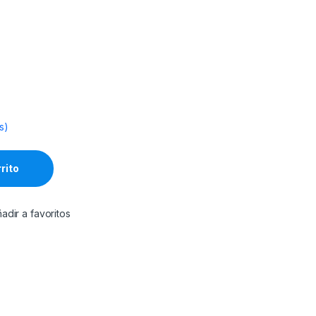
s)
rrito
adir a favoritos