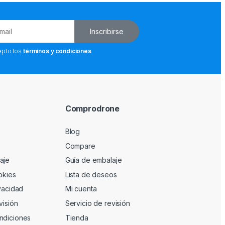
Inscribirse
epto los
términos y condiciones
Comprodrone
Blog
Compare
aje
Guía de embalaje
okies
Lista de deseos
ivacidad
Mi cuenta
visión
Servicio de revisión
ndiciones
Tienda