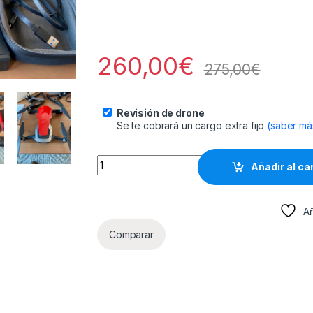
260,00
€
275,00
€
Revisión de drone
Se te cobrará un cargo extra fijo
(saber má
DJI MAVIC AIR (3978) quantity
Añadir al ca
Añ
Comparar