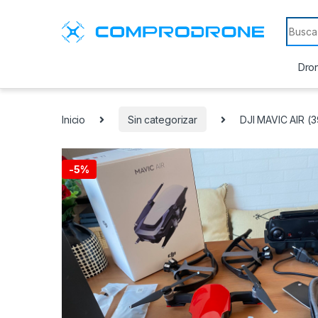
Search
Dron
Inicio
Sin categorizar
DJI MAVIC AIR (
-
5%