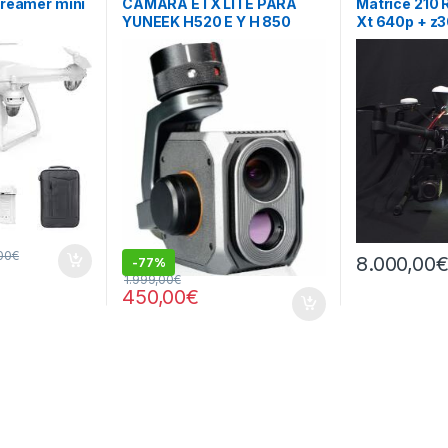
dreamer mini
CAMARA ETX LITE PARA
Matrice 210 
YUNEEK H520 E Y H 850
Xt 640p + z
(6311)
Paracaidas p
00
€
8.000,00
-
77%
1.999,00
€
450,00
€