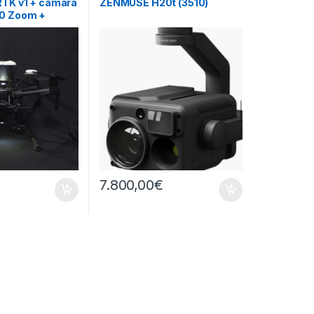
RTK v1 + camara
ZENMUSE H20t (3510)
30 Zoom +
arazero (1792)
€
7.800,00
€