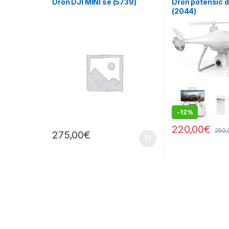
Dron DJI MINI se (5739)
Dron potensic 
(2044)
-
12%
220,00
€
250,
275,00
€