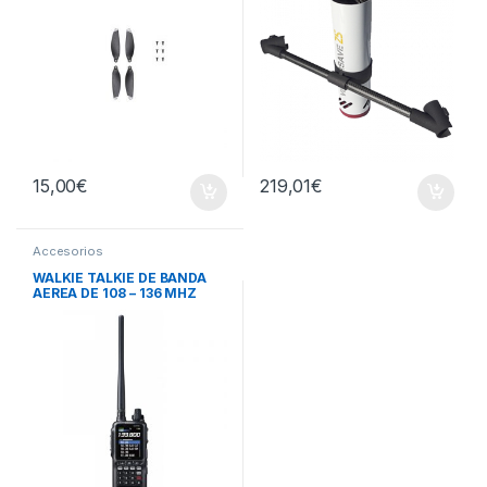
15,00
€
219,01
€
Accesorios
WALKIE TALKIE DE BANDA
AEREA DE 108 – 136 MHZ
YAESU FTA-850L CON VOR,
ILS Y GPS