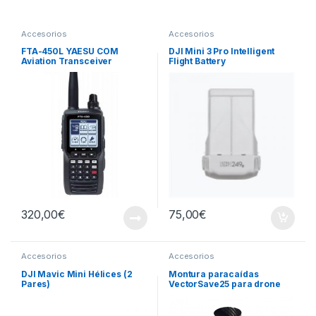
Accesorios
Accesorios
FTA-450L YAESU COM
DJI Mini 3 Pro Intelligent
Aviation Transceiver
Flight Battery
320,00
€
75,00
€
Accesorios
Accesorios
DJI Mavic Mini Hélices (2
Montura paracaídas
Pares)
VectorSave25 para drone
DJI Matrice 210